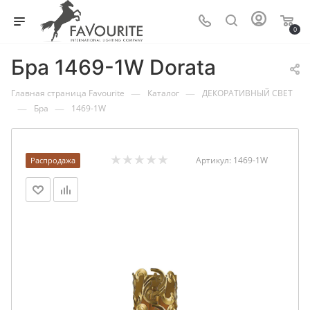
0
Бра 1469-1W Dorata
—
—
Главная страница Favourite
Каталог
ДЕКОРАТИВНЫЙ СВЕТ
—
—
Бра
1469-1W
Артикул:
1469-1W
Распродажа