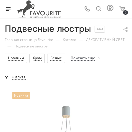
0
Подвесные люстры
449
—
—
Главная страница Favourite
Каталог
ДЕКОРАТИВНЫЙ СВЕТ
—
Подвесные люстры
Новинки
Хром
Белые
Показать еще
ФИЛЬТР
Новинка