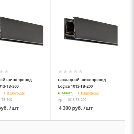
ной шинопровод
накладной шинопровод
gica 1013-TB-300
Logica 1013-TB-200
В шоуруме
В шоуруме
Много
3-TB-300
Арт. : 1013-TB-200
уб.
/шт
4 300
руб.
/шт