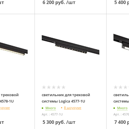
шт
6 200
руб.
/шт
5 400
р
 трековой
светильник для трековой
светиль
системы Logica 4578-1U
системы Logica 4577-1U
оуруме
В шоуруме
Много
Много
Арт. : 4577-1U
Арт. : 457
шт
5 300
руб.
/шт
7 400
р