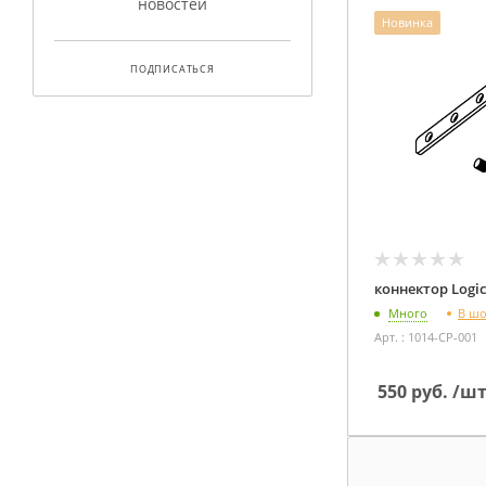
новостей
Новинка
ПОДПИСАТЬСЯ
В ш
Много
Арт. : 1014-CP-001
550
руб.
/ш