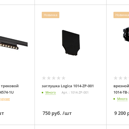
Новинка
Новинка
 трековой
заглушка Logica 1014-ZP-001
врезной
системы Logica 4574-1U
1014-TB-
Много
Арт. : 1014-ZP-001
оуруме
Много
шт
750
руб.
/шт
9 200
р