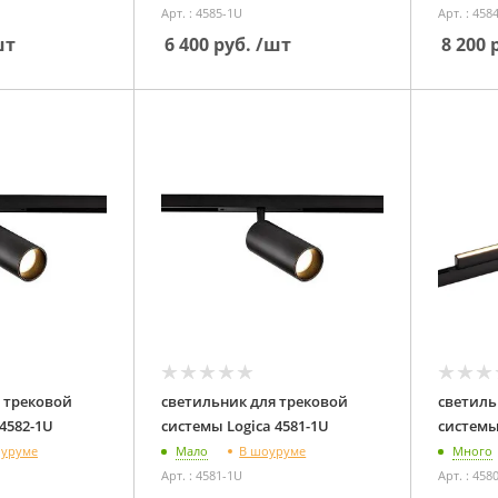
Арт. : 4585-1U
Арт. : 458
шт
6 400
руб.
/шт
8 200
р
 трековой
светильник для трековой
светиль
системы Logica 4582-1U
системы Logica 4581-1U
оуруме
В шоуруме
Мало
Много
Арт. : 4581-1U
Арт. : 458