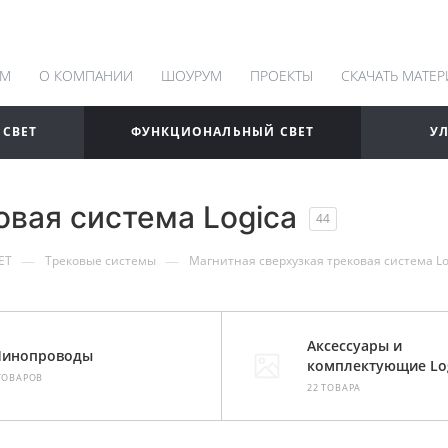
АМ
О КОМПАНИИ
ШОУРУМ
ПРОЕКТЫ
СКАЧАТЬ МАТЕ
 СВЕТ
ФУНКЦИОНАЛЬНЫЙ СВЕТ
У
овая система Logica
44
—
—
ЕТ
Трековые системы
Магнитная сверхузкая трековая система Lo
Аксессуары и
инопроводы
комплектующие Lo
ТОВАРОВ
22 ТОВАРА