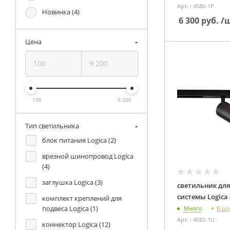
Арт. : 4586-1P
Новинка (
4
)
6 300
руб.
/
Цена
100
9 200
Тип светильника
блок питания Logica (
2
)
врезной шинопровод Logica
(
4
)
заглушка Logica (
3
)
светильник для
комплект креплений для
подвеса Logica (
1
)
В ш
Много
Арт. : 4582-1U
коннектор Logica (
12
)