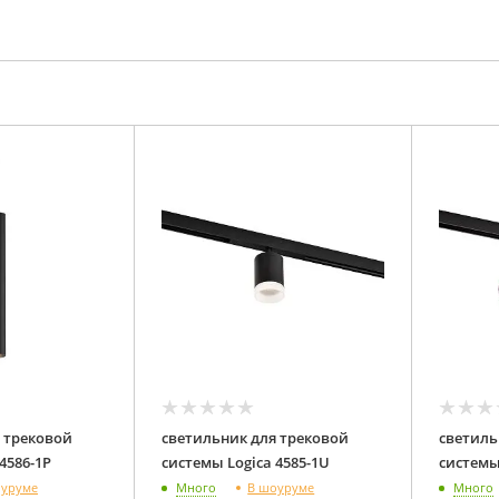
 трековой
светильник для трековой
светиль
системы Logica 4586-1P
системы Logica 4585-1U
оуруме
В шоуруме
Много
Много