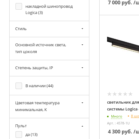
7 000
руб.
/
накладной шинопровод
Logica (
3
)
проводной коннектор Logica
(
5
)
Стиль
пульт ДУ Logica (
1
)
Основной источник света,
светильник для трековой
тип цоколя
системы Logica (
13
)
Степень защиты, IP
В наличии (
44
)
светильник для
Цветовая температура
минимальная, K
В ш
Много
Арт. : 4578-1U
Пульт
4 300
руб.
/
да (
13
)