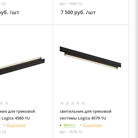
4-1U
Арт. : 4583-1U
уб.
/шт
7 500
руб.
/шт
ник для трековой
светильник для трековой
системы Logica 4580-1U
системы Logica 4579-1U
В шоуруме
В шоуруме
Много
0-1U
Арт. : 4579-1U