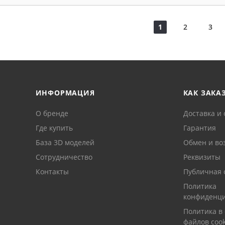
1
2
3
ИНФОРМАЦИЯ
КАК ЗАКА
О бренде
Доставка и 
Где купить
Гарантия
База 3D моделей
Обмен и во
Сотрудничество
Реквизиты
Контакты
Публичная 
Политика
конфиденци
Политика в
файлов cook