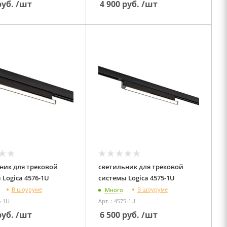
уб.
/шт
4 900
руб.
/шт
ник для трековой
светильник для трековой
системы Logica 4576-1U
системы Logica 4575-1U
В шоуруме
В шоуруме
Много
6-1U
Арт. : 4575-1U
уб.
/шт
6 500
руб.
/шт