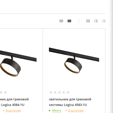
ник для трековой
светильник для трековой
системы Logica 4584-1U
системы Logica 4583-1U
В шоуруме
В шоуруме
Много