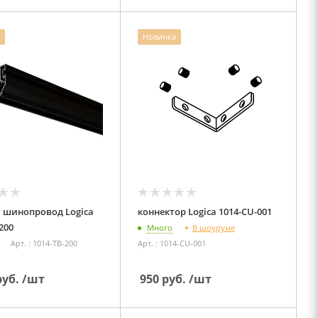
Новинка
 шинопровод Logica
коннектор Logica 1014-CU-001
200
В шоуруме
Много
Арт. : 1014-TB-200
Арт. : 1014-CU-001
уб.
/шт
950
руб.
/шт