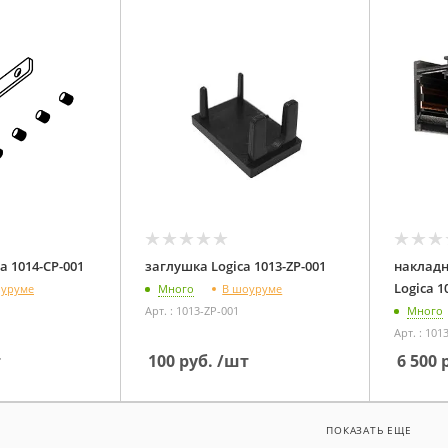
коннектор Logica 1014-CP-001
заглушка Logica 1013-ZP-001
наклад
Lo
оуруме
В шоуруме
Много
Арт. : 1013-ZP-001
Много
Арт. : 101
т
100
руб.
/шт
6 500
р
ПОКАЗАТЬ ЕЩЕ