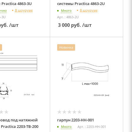
системы Practica 4863-3U
системы Practica 4863-2U
В шоуруме
В шоуруме
очно
Много
3-3U
Арт. : 4863-2U
уб.
/шт
3 000
руб.
/шт
Новинка
овод под натяжной
гарпун 2203-HH-001
потолок Practica 2203-TB-200
Много
Арт. : 2203-HH-001