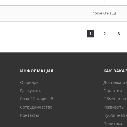
ПОКАЗАТЬ ЕЩЕ
1
2
3
ИНФОРМАЦИЯ
КАК ЗАКА
О бренде
Доставка и 
Где купить
Гарантия
База 3D моделей
Обмен и во
Сотрудничество
Реквизиты
Контакты
Публичная 
Политика