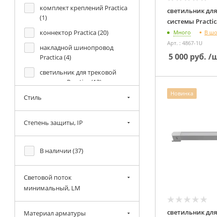
комплект креплений Practica
светильник для
(
1
)
коннектор Practica (
20
)
В ш
Много
Арт. : 4867-1U
накладной шинопровод
5 000
руб.
/
Practica (
4
)
светильник для трековой
системы Practica (
13
)
Новинка
Шинопровод под натяжной
Стиль
потолок Practica (
1
)
Степень защиты, IP
В наличии (
37
)
Световой поток
минимальный, LM
светильник для
Материал арматуры