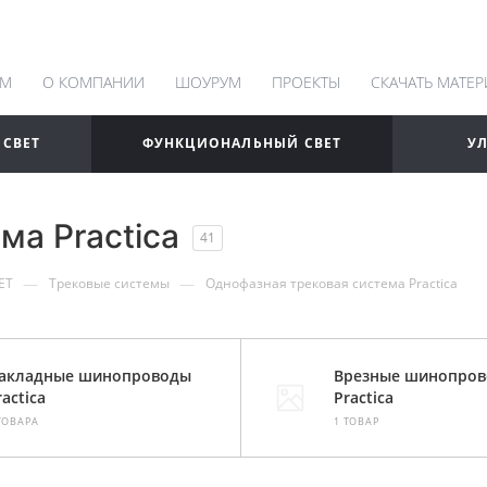
АМ
О КОМПАНИИ
ШОУРУМ
ПРОЕКТЫ
СКАЧАТЬ МАТЕ
 СВЕТ
ФУНКЦИОНАЛЬНЫЙ СВЕТ
У
ма Practica
41
—
—
ЕТ
Трековые системы
Однофазная трековая система Practica
акладные шинопроводы
Врезные шинопро
ractica
Practica
ТОВАРА
1 ТОВАР