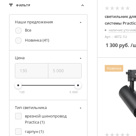
ФИЛЬТР
светильник для
Наши предложения
Все
наличие уточня
Арт. : 4872-1U
Новинка (
41
)
1 300
руб.
/
Цена
Новинка
130
5 000
Тип светильника
врезной шинопровод
Practica (
1
)
гарпун (
1
)