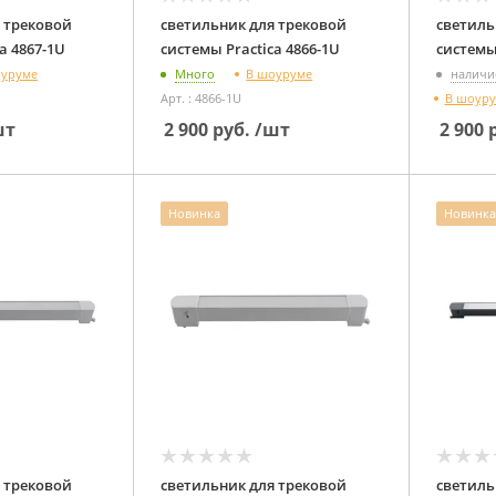
 трековой
светильник для трековой
светиль
системы Practica 4867-1U
системы Practica 4866-1U
оуруме
В шоуруме
Много
наличи
В шоур
Арт. : 4866-1U
шт
2 900
руб.
/шт
2 900
р
Новинка
Новинка
 трековой
светильник для трековой
светиль