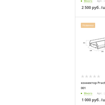
Много
Арт. :
2 500
руб.
/
Новинка
коннектор Practica 220
001
Много
Арт. :
1 000
руб.
/