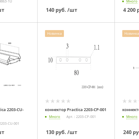
 4863-1U
Много
шт
140
руб.
/шт
4 200
р
Новинка
Новинка
3-CU-
коннектор Practica 2203-CP-001
Много
Арт. : 2203-CP-001
Много
 2203-CU-001
шт
130
руб.
/шт
240
ру