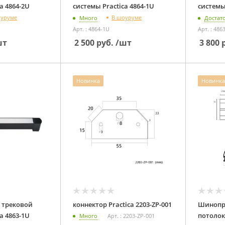
системы Practica 4864-2U
системы Practica 4864-1U
оуруме
В шоуруме
Много
Достат
Арт. : 4864-1U
Арт. : 486
шт
2 500
руб.
/шт
3 800
р
Новинка
Новинка
 трековой
коннектор Practica 2203-ZP-001
Шинопр
системы Practica 4863-1U
Много
Арт. : 2203-ZP-001