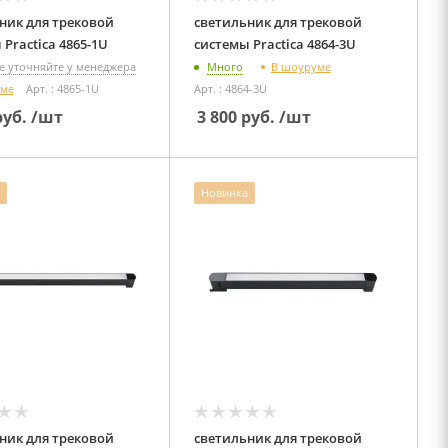
ник для трековой
светильник для трековой
системы Practica 4865-1U
системы Practica 4864-3U
В шоуруме
е уточняйте у менеджера
Много
уме
Арт. : 4865-1U
Арт. : 4864-3U
уб.
/шт
3 800
руб.
/шт
Новинка
ник для трековой
светильник для трековой