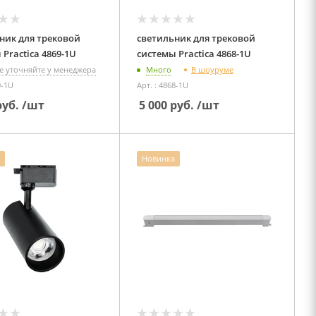
ник для трековой
светильник для трековой
системы Practica 4869-1U
системы Practica 4868-1U
В шоуруме
е уточняйте у менеджера
Много
9-1U
Арт. : 4868-1U
уб.
/шт
5 000
руб.
/шт
Новинка