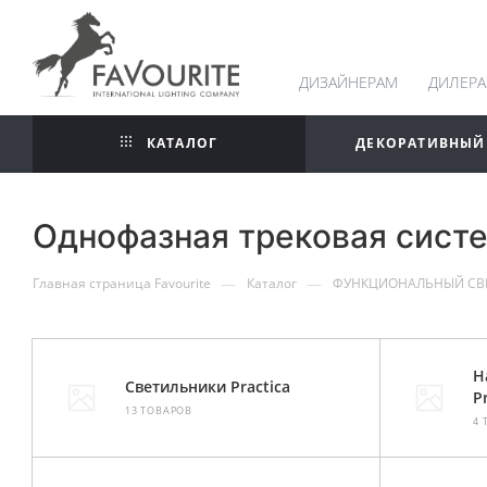
ДИЗАЙНЕРАМ
ДИЛЕР
КАТАЛОГ
ДЕКОРАТИВНЫЙ
Однофазная трековая систе
—
—
Главная страница Favourite
Каталог
ФУНКЦИОНАЛЬНЫЙ СВ
Н
Светильники Practica
P
13 ТОВАРОВ
4 