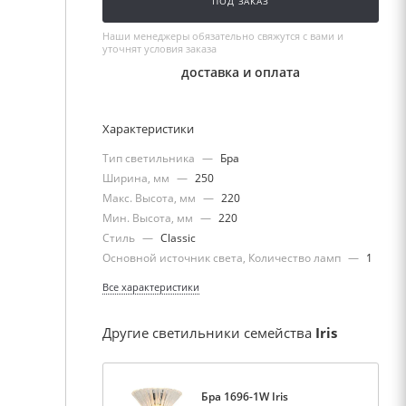
ПОД ЗАКАЗ
Наши менеджеры обязательно свяжутся с вами и
уточнят условия заказа
доставка и оплата
Характеристики
Тип светильника
—
Бра
Ширина, мм
—
250
Макс. Высота, мм
—
220
Мин. Высота, мм
—
220
Стиль
—
Classic
Основной источник света, Количество ламп
—
1
Все характеристики
Другие светильники семейства
Iris
Бра 1696-1W Iris