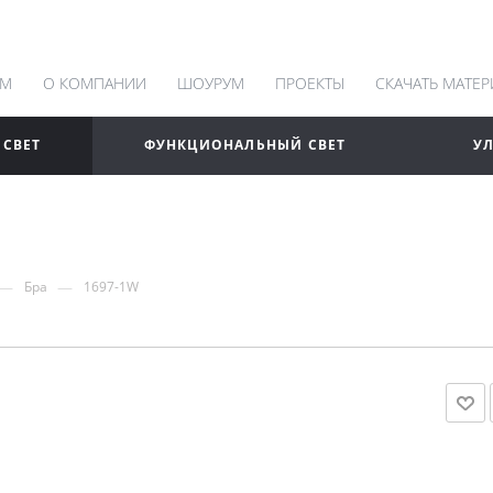
АМ
О КОМПАНИИ
ШОУРУМ
ПРОЕКТЫ
СКАЧАТЬ МАТЕ
 СВЕТ
ФУНКЦИОНАЛЬНЫЙ СВЕТ
У
—
—
Бра
1697-1W