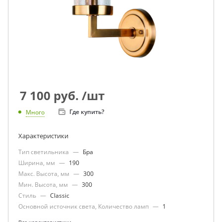
7 100
руб.
/шт
Где купить?
Много
Характеристики
Тип светильника
—
Бра
Ширина, мм
—
190
Макс. Высота, мм
—
300
Мин. Высота, мм
—
300
Стиль
—
Classic
Основной источник света, Количество ламп
—
1