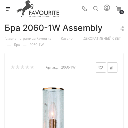
0
Бра 2060-1W Assembly
—
—
Главная страница Favourite
Каталог
ДЕКОРАТИВНЫЙ СВЕТ
—
—
Бра
2060-1W
Артикул:
2060-1W