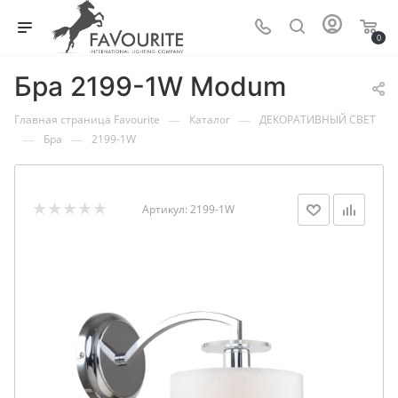
0
Бра 2199-1W Modum
—
—
Главная страница Favourite
Каталог
ДЕКОРАТИВНЫЙ СВЕТ
—
—
Бра
2199-1W
Артикул:
2199-1W