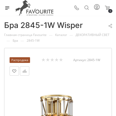
0
Бра 2845-1W Wisper
—
—
Главная страница Favourite
Каталог
ДЕКОРАТИВНЫЙ СВЕТ
—
—
Бра
2845-1W
Артикул:
2845-1W
Распродажа