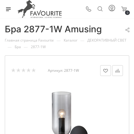
0
Бра 2877-1W Amusing
—
—
Главная страница Favourite
Каталог
ДЕКОРАТИВНЫЙ СВЕТ
—
—
Бра
2877-1W
Артикул:
2877-1W