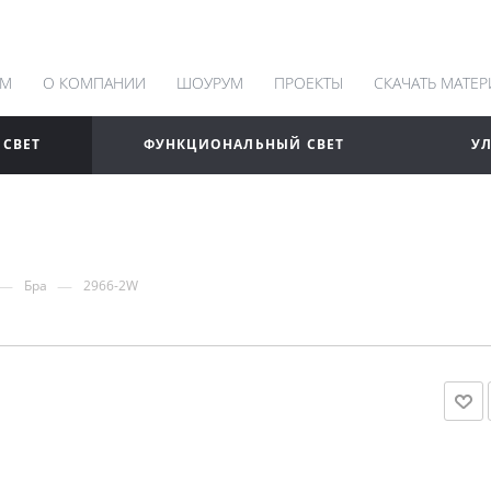
АМ
О КОМПАНИИ
ШОУРУМ
ПРОЕКТЫ
СКАЧАТЬ МАТЕ
 СВЕТ
ФУНКЦИОНАЛЬНЫЙ СВЕТ
У
—
—
Бра
2966-2W