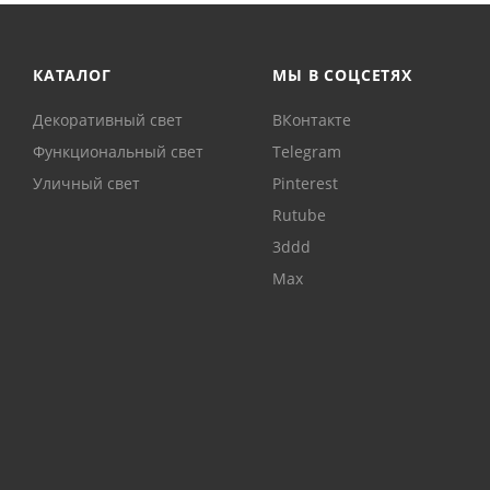
КАТАЛОГ
МЫ В СОЦСЕТЯХ
Декоративный свет
ВКонтакте
Функциональный свет
Telegram
Уличный свет
Pinterest
Rutube
3ddd
Max