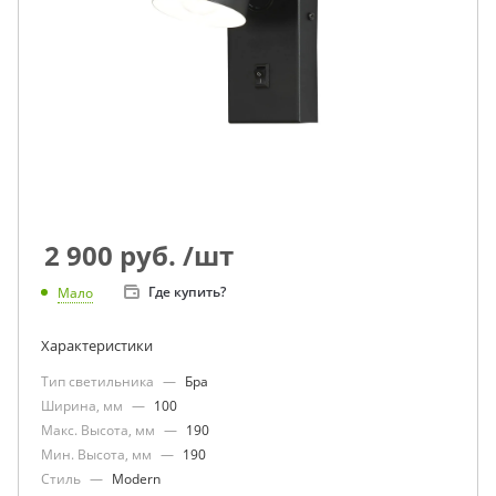
2 900
руб.
/шт
Где купить?
Мало
Характеристики
Тип светильника
—
Бра
Ширина, мм
—
100
Макс. Высота, мм
—
190
Мин. Высота, мм
—
190
Стиль
—
Modern