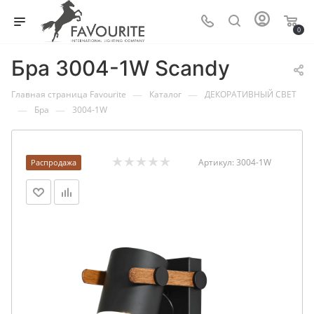
0
Бра 3004-1W Scandy
—
—
Главная страница Favourite
Каталог
ДЕКОРАТИВНЫЙ СВЕТ
—
—
Бра
3004-1W
Артикул:
3004-1W
Распродажа