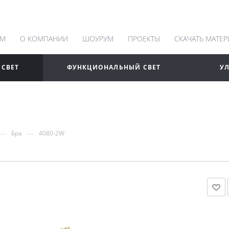
АМ
О КОМПАНИИ
ШОУРУМ
ПРОЕКТЫ
СКАЧАТЬ МАТЕ
 СВЕТ
ФУНКЦИОНАЛЬНЫЙ СВЕТ
У
—
—
Бра
4080-2W