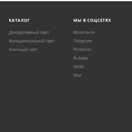
КАТАЛОГ
МЫ В СОЦСЕТЯХ
Декоративный свет
ВКонтакте
Функциональный свет
Telegram
Уличный свет
Pinterest
Rutube
3ddd
Max