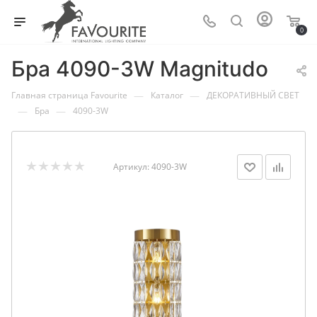
0
Бра 4090-3W Magnitudo
—
—
Главная страница Favourite
Каталог
ДЕКОРАТИВНЫЙ СВЕТ
—
—
Бра
4090-3W
Артикул:
4090-3W