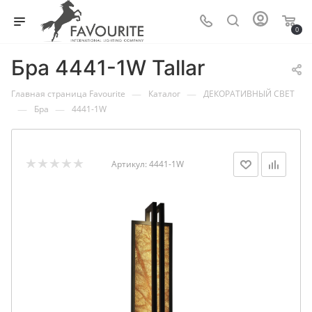
0
Бра 4441-1W Tallar
—
—
Главная страница Favourite
Каталог
ДЕКОРАТИВНЫЙ СВЕТ
—
—
Бра
4441-1W
Артикул:
4441-1W