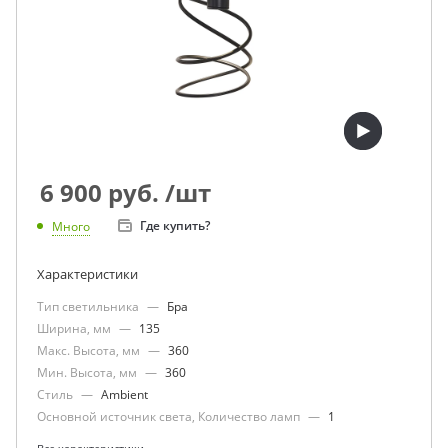
6 900
руб.
/шт
Где купить?
Много
Характеристики
Тип светильника
—
Бра
Ширина, мм
—
135
Макс. Высота, мм
—
360
Мин. Высота, мм
—
360
Стиль
—
Ambient
Основной источник света, Количество ламп
—
1