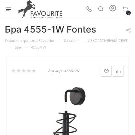
0
Бра 4555-1W Fontes
—
—
Главная страница Favourite
Каталог
ДЕКОРАТИВНЫЙ СВЕТ
—
—
Бра
4555-1W
Артикул:
4555-1W