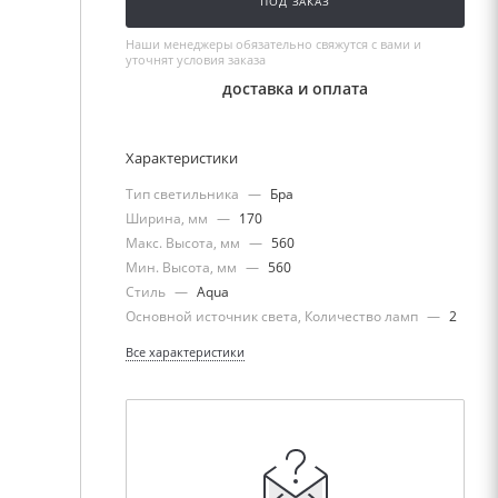
ПОД ЗАКАЗ
Наши менеджеры обязательно свяжутся с вами и
уточнят условия заказа
доставка и оплата
Характеристики
Тип светильника
—
Бра
Ширина, мм
—
170
Макс. Высота, мм
—
560
Мин. Высота, мм
—
560
Стиль
—
Aqua
Основной источник света, Количество ламп
—
2
Все характеристики