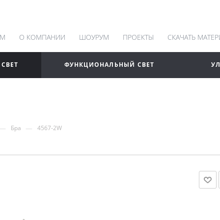
АМ
О КОМПАНИИ
ШОУРУМ
ПРОЕКТЫ
СКАЧАТЬ МАТЕ
 СВЕТ
ФУНКЦИОНАЛЬНЫЙ СВЕТ
У
—
—
Бра
4567-2W