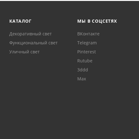
КАТАЛОГ
МЫ В СОЦСЕТЯХ
Декоративный свет
ВКонтакте
Функциональный свет
Telegram
Уличный свет
Pinterest
Rutube
3ddd
Max