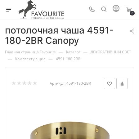
0
потолочная чаша 4591-
180-2BR Canopy
—
—
Главная страница Favourite
Каталог
ДЕКОРАТИВНЫЙ СВЕТ
—
—
Комплектующие
4591-180-2BR
Артикул:
4591-180-2BR