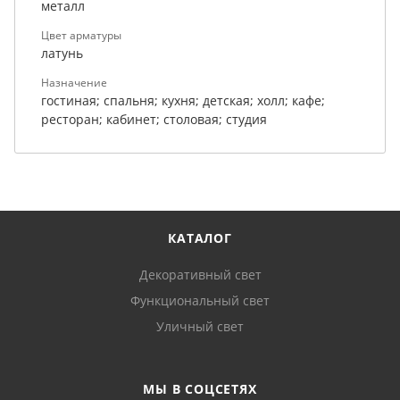
металл
Цвет арматуры
латунь
Назначение
гостиная; спальня; кухня; детская; холл; кафе;
ресторан; кабинет; столовая; студия
КАТАЛОГ
Декоративный свет
Функциональный свет
Уличный свет
МЫ В СОЦСЕТЯХ