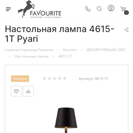
0
Настольная лампа 4615-
1T Pyari
—
—
Главная страница Favourite
Каталог
ДЕКОРАТИВНЫЙ СВЕТ
—
—
Настольные лампы
4615-1T
Артикул:
4615-1T
Новинка