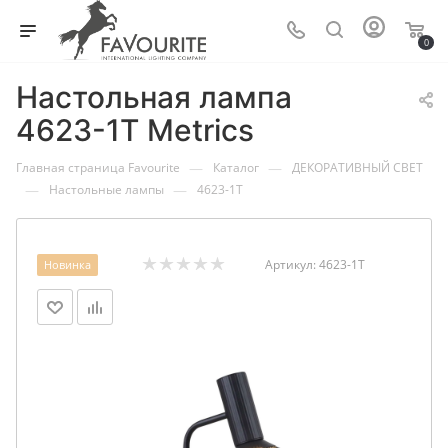
0
Настольная лампа
4623-1T Metrics
—
—
Главная страница Favourite
Каталог
ДЕКОРАТИВНЫЙ СВЕТ
—
—
Настольные лампы
4623-1T
Артикул:
4623-1T
Новинка