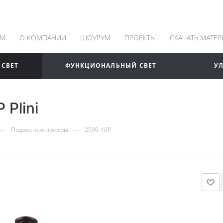
АМ
О КОМПАНИИ
ШОУРУМ
ПРОЕКТЫ
СКАЧАТЬ МАТЕ
 СВЕТ
ФУНКЦИОНАЛЬНЫЙ СВЕТ
У
Plini
—
—
Подвесные люстры
2590-18P