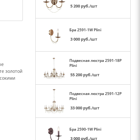
5 200
руб.
/шт
Бра 2591-1W Plini
3 000
руб.
/шт
Подвесная люстра 2591-18P
ые
Plini
те золотой
55 200
руб.
/шт
ысокими
Подвесная люстра 2591-12P
Plini
33 000
руб.
/шт
Бра 2590-1W Plini
3 000
руб.
/шт