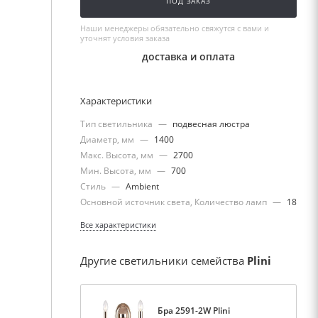
ПОД ЗАКАЗ
Наши менеджеры обязательно свяжутся с вами и
уточнят условия заказа
доставка и оплата
Характеристики
Тип светильника
—
подвесная люстра
Диаметр, мм
—
1400
Макс. Высота, мм
—
2700
Мин. Высота, мм
—
700
Стиль
—
Ambient
Основной источник света, Количество ламп
—
18
Все характеристики
Другие светильники семейства
Plini
Бра 2591-2W Plini