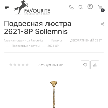
0
Подвесная люстра
2621-8P Sollemnis
—
—
Главная страница Favourite
Каталог
ДЕКОРАТИВНЫЙ СВЕТ
—
—
Подвесные люстры
2621-8P
Артикул:
2621-8P