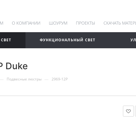
АМ
О КОМПАНИИ
ШОУРУМ
ПРОЕКТЫ
СКАЧАТЬ МАТЕ
 СВЕТ
ФУНКЦИОНАЛЬНЫЙ СВЕТ
У
P Duke
—
—
Подвесные люстры
2969-12P