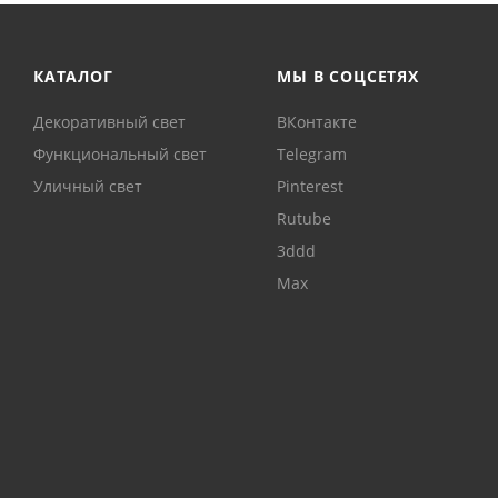
КАТАЛОГ
МЫ В СОЦСЕТЯХ
Декоративный свет
ВКонтакте
Функциональный свет
Telegram
Уличный свет
Pinterest
Rutube
3ddd
Max