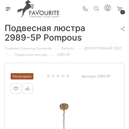
0
Подвесная люстра
2989-5P Pompous
—
—
Главная страница Favourite
Каталог
ДЕКОРАТИВНЫЙ СВЕТ
—
—
Подвесные люстры
2989-5P
Артикул:
2989-5P
Распродажа