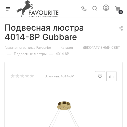
0
Подвесная люстра
4014-8P Gubbare
—
—
Главная страница Favourite
Каталог
ДЕКОРАТИВНЫЙ СВЕТ
—
—
Подвесные люстры
4014-8P
Артикул:
4014-8P