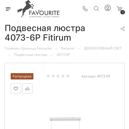
0
Подвесная люстра
4073-6P Fitirum
—
—
Главная страница Favourite
Каталог
ДЕКОРАТИВНЫЙ СВЕТ
—
—
Подвесные люстры
4073-6P
Артикул:
4073-6P
Распродажа