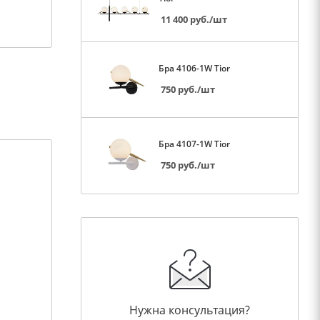
11 400
руб.
/шт
Бра 4106-1W Tior
750
руб.
/шт
Бра 4107-1W Tior
750
руб.
/шт
Нужна консультация?