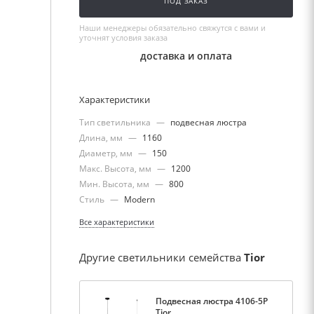
ПОД ЗАКАЗ
Наши менеджеры обязательно свяжутся с вами и
уточнят условия заказа
доставка и оплата
Характеристики
Тип светильника
—
подвесная люстра
Длина, мм
—
1160
Диаметр, мм
—
150
Макс. Высота, мм
—
1200
Мин. Высота, мм
—
800
Стиль
—
Modern
Все характеристики
Другие светильники семейства
Tior
Подвесная люстра 4106-5P
Tior