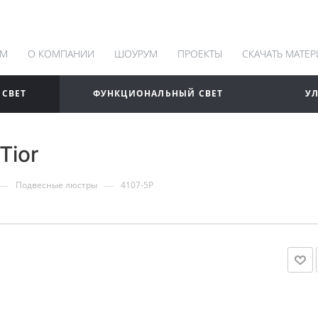
АМ
О КОМПАНИИ
ШОУРУМ
ПРОЕКТЫ
СКАЧАТЬ МАТЕ
 СВЕТ
ФУНКЦИОНАЛЬНЫЙ СВЕТ
У
Tior
—
—
Подвесные люстры
4107-5P