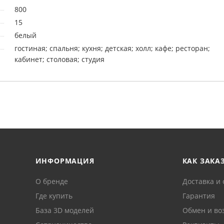
800
15
белый
гостиная; спальня; кухня; детская; холл; кафе; ресторан;
кабинет; столовая; студия
ИНФОРМАЦИЯ
КАК ЗАКА
О бренде
Доставка и 
Где купить
Гарантия
База 3D моделей
Обмен и во