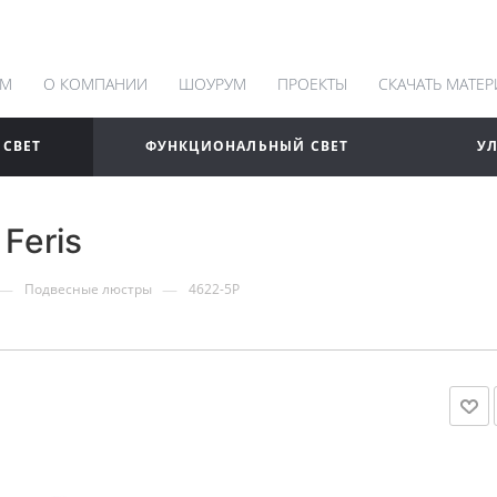
АМ
О КОМПАНИИ
ШОУРУМ
ПРОЕКТЫ
СКАЧАТЬ МАТЕ
 СВЕТ
ФУНКЦИОНАЛЬНЫЙ СВЕТ
У
Feris
—
—
Подвесные люстры
4622-5P