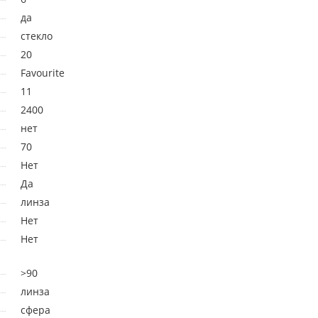
да
стекло
20
Favourite
11
2400
нет
70
Нет
Да
линза
Нет
Нет
>90
линза
сфера