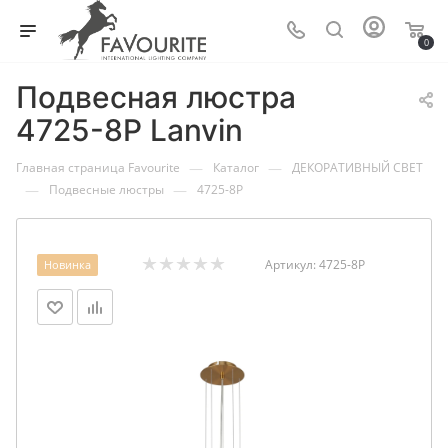
0
Подвесная люстра
4725-8P Lanvin
—
—
Главная страница Favourite
Каталог
ДЕКОРАТИВНЫЙ СВЕТ
—
—
Подвесные люстры
4725-8P
Артикул:
4725-8P
Новинка