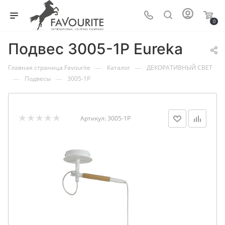
0
Подвес 3005-1P Eureka
—
—
Главная страница Favourite
Каталог
ДЕКОРАТИВНЫЙ СВЕТ
—
—
Подвесы
3005-1P
Артикул:
3005-1P