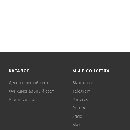
КАТАЛОГ
МЫ В СОЦСЕТЯХ
Декоративный свет
ВКонтакте
Функциональный свет
Telegram
Уличный свет
Pinterest
Rutube
3ddd
Max