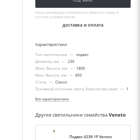
ПОД ЗАКАЗ
Наши менеджеры обязательно свяжутся с вами и
уточнят условия заказа
доставка и оплата
Характеристики
Тип светильника
—
подвес
Диаметр, мм
—
230
Макс. Высота, мм
—
1800
Мин. Высота, мм
—
850
Стиль
—
Classic
Основной источник света, Количество ламп
—
1
Все характеристики
Другие светильники семейства
Veneto
Подвес 4239-1P Veneto