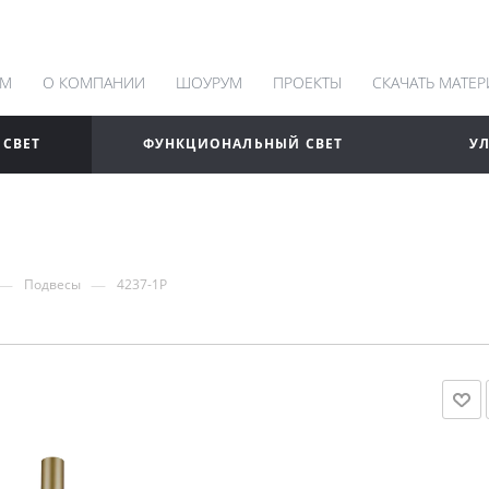
АМ
О КОМПАНИИ
ШОУРУМ
ПРОЕКТЫ
СКАЧАТЬ МАТЕ
 СВЕТ
ФУНКЦИОНАЛЬНЫЙ СВЕТ
У
—
—
Подвесы
4237-1P