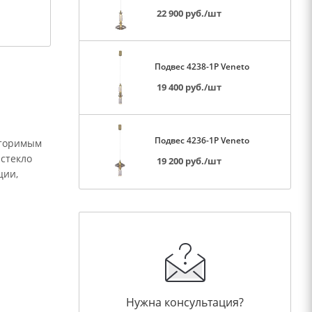
22 900
руб.
/шт
Подвес 4238-1P Veneto
19 400
руб.
/шт
Подвес 4236-1P Veneto
вторимым
стекло
19 200
руб.
/шт
ции,
Нужна консультация?