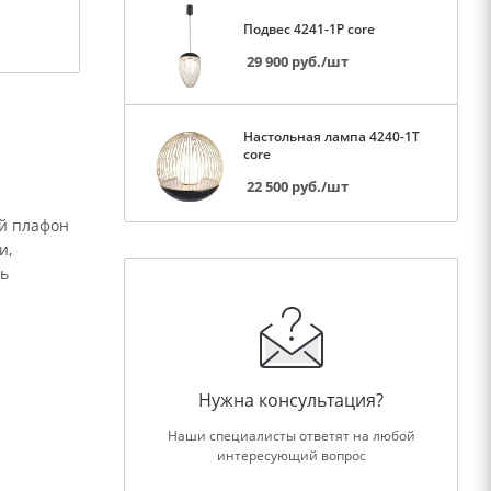
Подвес 4241-1P core
29 900
руб.
/шт
Настольная лампа 4240-1T
core
22 500
руб.
/шт
ой плафон
и,
ть
Нужна консультация?
Наши специалисты ответят на любой
интересующий вопрос