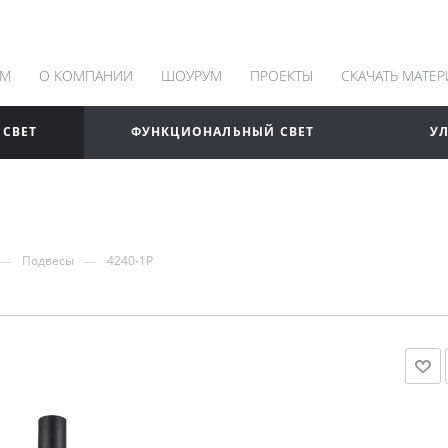
АМ
О КОМПАНИИ
ШОУРУМ
ПРОЕКТЫ
СКАЧАТЬ МАТЕ
 СВЕТ
ФУНКЦИОНАЛЬНЫЙ СВЕТ
У
—
—
Подвесы
4240-1P