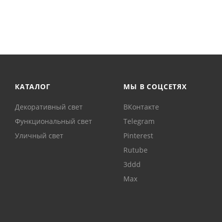
КАТАЛОГ
МЫ В СОЦСЕТЯХ
Декоративный свет
ВКонтакте
Функциональный свет
Telegram
Уличный свет
Pinterest
Rutube
3ddd
Max