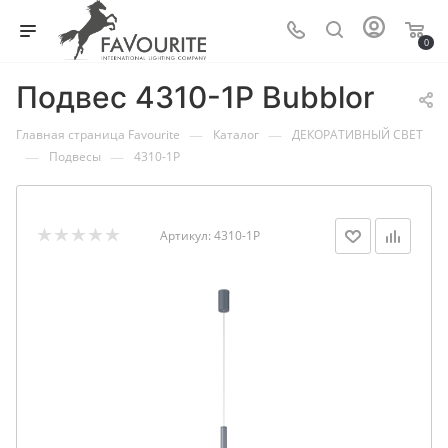
0
Подвес 4310-1P Bubblor
—
—
Главная страница Favourite
Каталог
ДЕКОРАТИВНЫЙ СВЕТ
—
—
Подвесы
4310-1P
Артикул:
4310-1P