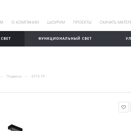
АМ
О КОМПАНИИ
ШОУРУМ
ПРОЕКТЫ
СКАЧАТЬ МАТЕ
 СВЕТ
ФУНКЦИОНАЛЬНЫЙ СВЕТ
У
—
—
Подвесы
4373-1P