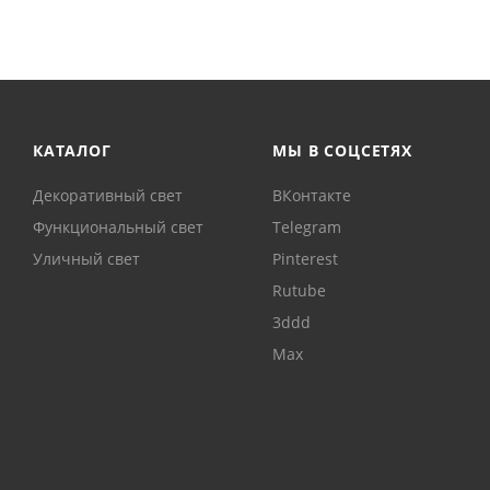
КАТАЛОГ
МЫ В СОЦСЕТЯХ
Декоративный свет
ВКонтакте
Функциональный свет
Telegram
Уличный свет
Pinterest
Rutube
3ddd
Max