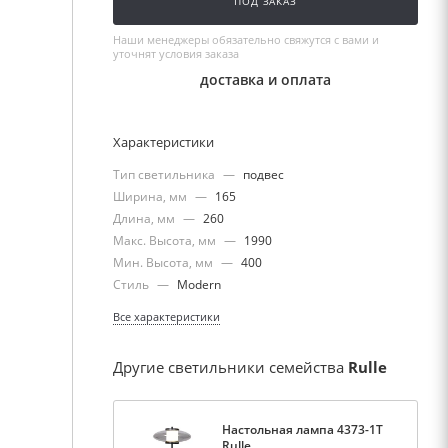
ПОД ЗАКАЗ
Наши менеджеры обязательно свяжутся с вами и
уточнят условия заказа
доставка и оплата
Характеристики
Тип светильника
—
подвес
Ширина, мм
—
165
Длина, мм
—
260
Макс. Высота, мм
—
1990
Мин. Высота, мм
—
400
Стиль
—
Modern
Все характеристики
Другие светильники семейства
Rulle
Настольная лампа 4373-1T
Rulle