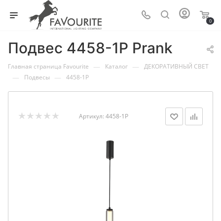
0
Подвес 4458-1P Prank
—
—
Главная страница Favourite
Каталог
ДЕКОРАТИВНЫЙ СВЕТ
—
—
Подвесы
4458-1P
Артикул:
4458-1P