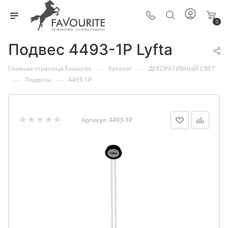
0
Подвес 4493-1P Lyfta
—
—
Главная страница Favourite
Каталог
ДЕКОРАТИВНЫЙ СВЕТ
—
—
Подвесы
4493-1P
Артикул:
4493-1P