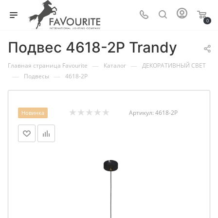
0
Подвес 4618-2P Trandy
—
—
Главная страница Favourite
Каталог
ДЕКОРАТИВНЫЙ СВЕТ
—
—
Подвесы
4618-2P
Артикул:
4618-2P
Новинка