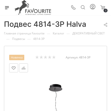
0
Подвес 4814-3P Halva
—
—
Главная страница Favourite
Каталог
ДЕКОРАТИВНЫЙ СВЕТ
—
—
Подвесы
4814-3P
Артикул:
4814-3P
Новинка