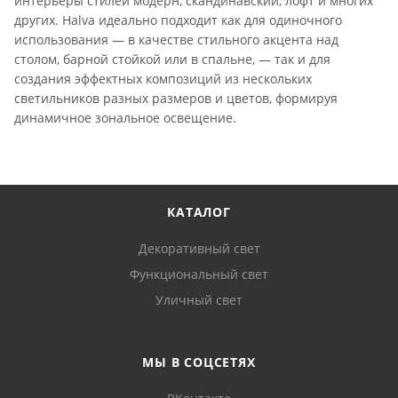
интерьеры стилей модерн, скандинавский, лофт и многих
других. Halva идеально подходит как для одиночного
использования — в качестве стильного акцента над
столом, барной стойкой или в спальне, — так и для
создания эффектных композиций из нескольких
светильников разных размеров и цветов, формируя
динамичное зональное освещение.
КАТАЛОГ
Декоративный свет
Функциональный свет
Уличный свет
МЫ В СОЦСЕТЯХ