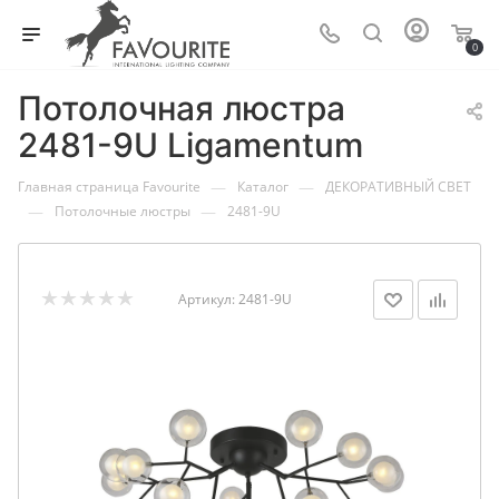
0
Потолочная люстра
2481-9U Ligamentum
—
—
Главная страница Favourite
Каталог
ДЕКОРАТИВНЫЙ СВЕТ
—
—
Потолочные люстры
2481-9U
Артикул:
2481-9U