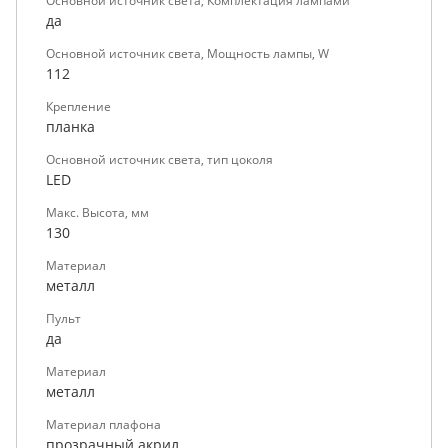
Основной источник света, Комплектация лампами
да
Основной источник света, Мощность лампы, W
112
Крепление
планка
Основной источник света, тип цоколя
LED
Макс. Высота, мм
130
Материал
металл
Пульт
да
Материал
металл
Материал плафона
прозрачный акрил