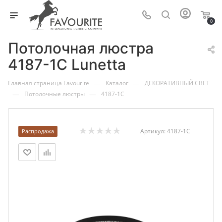
0
Потолочная люстра
4187-1C Lunetta
—
—
Главная страница Favourite
Каталог
ДЕКОРАТИВНЫЙ СВЕТ
—
—
Потолочные люстры
4187-1C
Артикул:
4187-1C
Распродажа