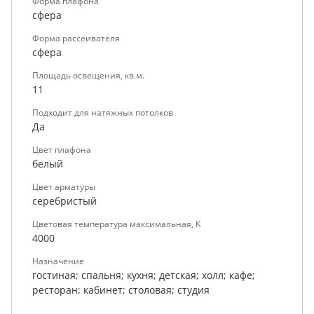
Форма плафона
сфера
Форма рассеивателя
сфера
Площадь освещения, кв.м.
11
Подходит для натяжных потолков
Да
Цвет плафона
белый
Цвет арматуры
серебристый
Цветовая температура максимальная, K
4000
Назначение
гостиная; спальня; кухня; детская; холл; кафе;
ресторан; кабинет; столовая; студия