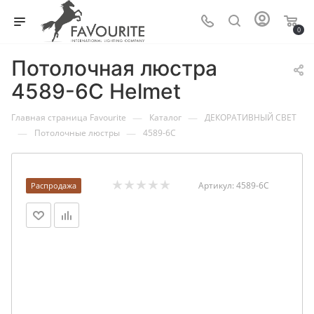
0
Потолочная люстра
4589-6C Helmet
—
—
Главная страница Favourite
Каталог
ДЕКОРАТИВНЫЙ СВЕТ
—
—
Потолочные люстры
4589-6C
Артикул:
4589-6C
Распродажа