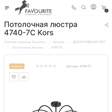
0
Потолочная люстра
4740-7C Kors
—
—
Главная страница Favourite
Каталог
ДЕКОРАТИВНЫЙ СВЕТ
—
—
Потолочные люстры
4740-7C
Артикул:
4740-7C
Новинка