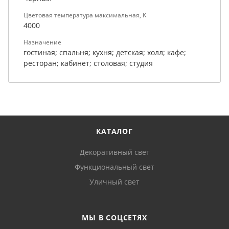
Цветовая температура максимальная, K
4000
Назначение
гостиная; спальня; кухня; детская; холл; кафе;
ресторан; кабинет; столовая; студия
КАТАЛОГ
Декоративный свет
Функциональный свет
Уличный свет
МЫ В СОЦСЕТЯХ