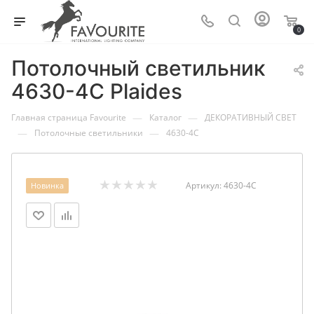
0
Потолочный светильник
4630-4C Plaides
—
—
Главная страница Favourite
Каталог
ДЕКОРАТИВНЫЙ СВЕТ
—
—
Потолочные светильники
4630-4C
Артикул:
4630-4C
Новинка