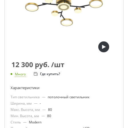
12 300
руб.
/шт
Где купить?
Много
Характеристики
Тип светильника
—
потолочный светильник
Ширина, мм
—
-
Макс. Высота, мм
—
80
Мин. Высота, мм
—
80
Стиль
—
Modern