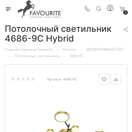
0
Потолочный светильник
4686-9C Hybrid
—
—
Главная страница Favourite
Каталог
ДЕКОРАТИВНЫЙ СВЕТ
—
—
Потолочные светильники
4686-9C
Артикул:
4686-9C