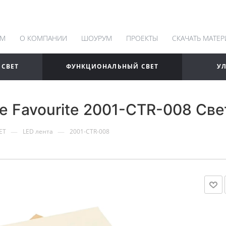
АМ
О КОМПАНИИ
ШОУРУМ
ПРОЕКТЫ
СКАЧАТЬ МАТЕ
 СВЕТ
ФУНКЦИОНАЛЬНЫЙ СВЕТ
У
 Favourite 2001-CTR-008 Све
—
—
ЕТ
LED лента
2001-CTR-008