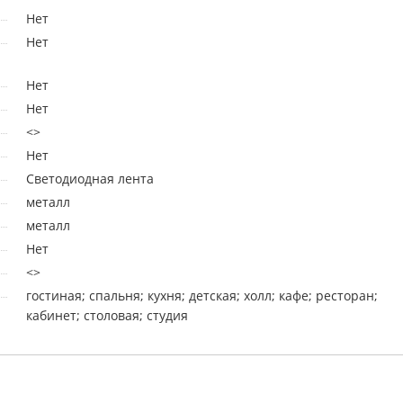
Нет
Нет
Нет
Нет
<>
Нет
Светодиодная лента
металл
металл
Нет
<>
гостиная; спальня; кухня; детская; холл; кафе; ресторан;
кабинет; столовая; студия