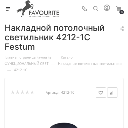
0
Накладной потолочный
светильник 4212-1C
Festum
—
—
Главная страница Favourite
Каталог
—
ФУНКЦИОНАЛЬНЫЙ СВЕТ
Накладные потолочные светильники
—
4212-1C
Артикул:
4212-1C