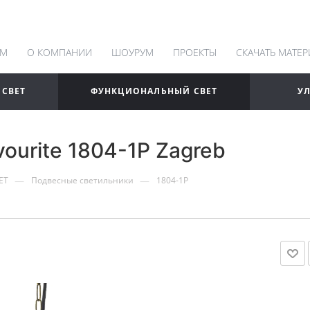
АМ
О КОМПАНИИ
ШОУРУМ
ПРОЕКТЫ
СКАЧАТЬ МАТЕ
 СВЕТ
ФУНКЦИОНАЛЬНЫЙ СВЕТ
У
ourite 1804-1P Zagreb
—
—
ЕТ
Подвесные светильники
1804-1P