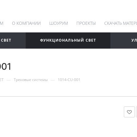
АМ
О КОМПАНИИ
ШОУРУМ
ПРОЕКТЫ
СКАЧАТЬ МАТЕ
 СВЕТ
ФУНКЦИОНАЛЬНЫЙ СВЕТ
У
001
—
—
ЕТ
Трековые системы
1014-CU-001