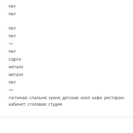
Нет
Нет
Нет
Нет
<>
Нет
Logica
металл
металл
Нет
<>
гостиная; спальня; кухня; детская; холл; кафе; ресторан;
кабинет; столовая; студия