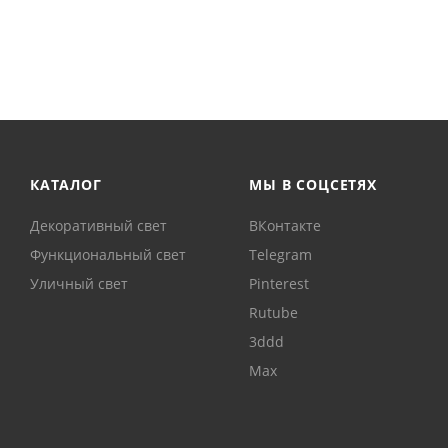
КАТАЛОГ
МЫ В СОЦСЕТЯХ
Декоративный свет
ВКонтакте
Функциональный свет
Telegram
Уличный свет
Pinterest
Rutube
3ddd
Max