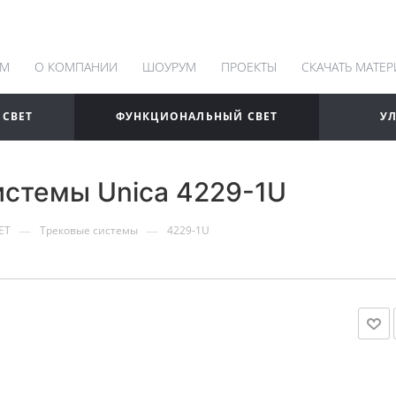
АМ
О КОМПАНИИ
ШОУРУМ
ПРОЕКТЫ
СКАЧАТЬ МАТЕ
 СВЕТ
ФУНКЦИОНАЛЬНЫЙ СВЕТ
У
истемы Unica 4229-1U
—
—
ЕТ
Трековые системы
4229-1U