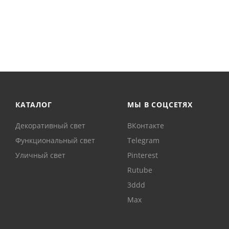
КАТАЛОГ
МЫ В СОЦСЕТЯХ
Декоративный свет
ВКонтакте
Функциональный свет
Telegram
Уличный свет
Pinterest
Rutube
3ddd
Max