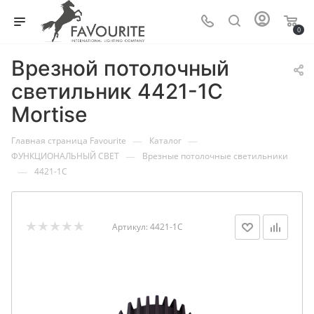
0
Врезной потолочный
светильник 4421-1C
Mortise
—
—
Главная страница Favourite
Каталог
—
ФУНКЦИОНАЛЬНЫЙ СВЕТ
Врезные потолочные светильники
—
4421-1C
Артикул:
4421-1C